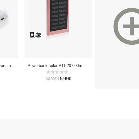
Powerbank inalámbrico Bramson de 15W Magsafe magnético de 5.000 mAh. Salida USB-C + USB.
Powerbank solar P11 20.000mAh doble USB
15.99€
199.00
62.99€