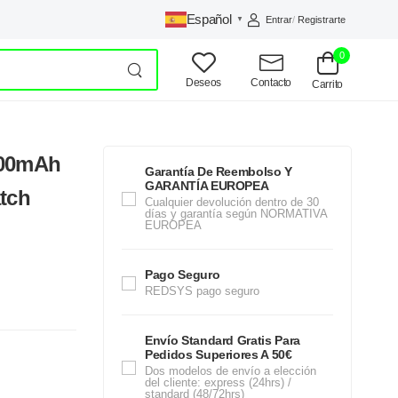
Español
Entrar
/
Registrarte
▼
0
Deseos
Contacto
Carrito
100mAh
Garantía De Reembolso Y
GARANTÍA EUROPEA
tch
Cualquier devolución dentro de 30
días y garantía según NORMATIVA
EUROPEA
Pago Seguro
REDSYS pago seguro
Envío Standard Gratis Para
Pedidos Superiores A 50€
Dos modelos de envío a elección
del cliente: express (24hrs) /
standard (48/72hrs)