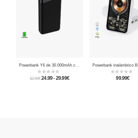
Powerbank Y6 de 30.000mAh con indicador de porcentaje de carga, doble salida USB de 2A
24.99 - 29.99€
99.99€
62.99€