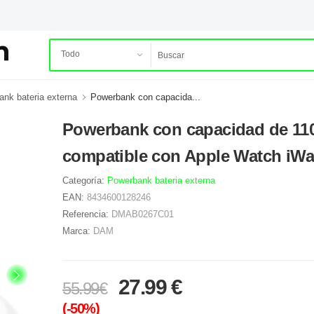
nk bateria externa
Powerbank con capacida...
Powerbank con capacidad de 1
compatible con Apple Watch iWa
Categoría:
Powerbank bateria externa
EAN:
8434600128246
Referencia:
DMAB0267C01
Marca:
DAM
27.99 €
55.99€
(-50%)