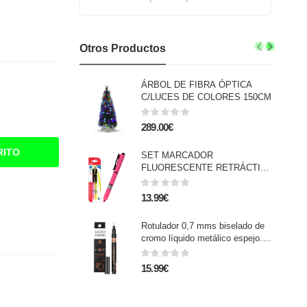
Otros Productos
ÁRBOL DE FIBRA ÓPTICA
C/LUCES DE COLORES 150CM
289.00€
RITO
SET MARCADOR
FLUORESCENTE RETRÁCTIL
2 Uds. Amarillo y rosa.
13.99€
Rotulador 0,7 mms biselado de
cromo líquido metálico espejo.
Resistente al agua y
decoloración.
15.99€