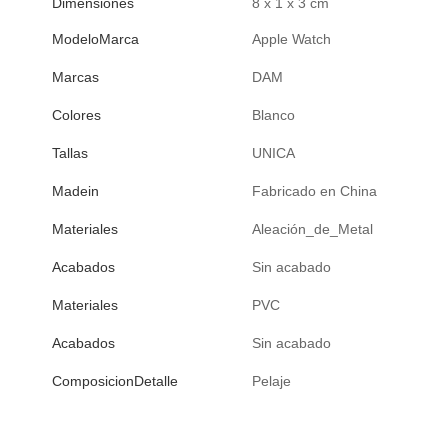
Dimensiones
8 x 1 x 3 cm
ModeloMarca
Apple Watch
Marcas
DAM
Colores
Blanco
Tallas
UNICA
Madein
Fabricado en China
Materiales
Aleación_de_Metal
Acabados
Sin acabado
Materiales
PVC
Acabados
Sin acabado
ComposicionDetalle
Pelaje