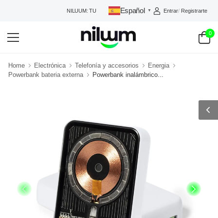
Español
Entrar
/
Registrarte
NILUUM: TU TIENDA DE CONFIANZA
▼
0
Home
Electrónica
Telefonía y accesorios
Energia
Powerbank bateria externa
Powerbank inalámbrico...