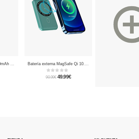
Powerbank solar de 5.000mAh con carga inalámbrica de 5W compatible con Magsafe. Salida USB. Linterna led incorporada.
Batería externa MagSafe Qi 10.000mAh. MagSafe compatible con iPhone 12 y superiores. Carga Qi universal. 22,5W.
49.99€
19.
90.99€
62.99€