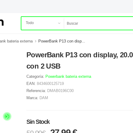
nk bateria externa
PowerBank P13 con disp...
PowerBank P13 con display, 20
con 2 USB
Categoría:
Powerbank bateria externa
EAN:
8434600125719
Referencia:
DMAB0196C00
Marca:
DAM
Sin Stock
27.99 €