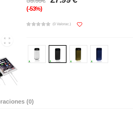
59.99€
(-53%)
(0 Valorac.)
raciones (0)