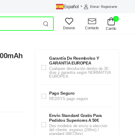
Español
Entrar
/
Registrarte
▼
0
Deseos
Contacto
Carrito
.000mAh
Garantía De Reembolso Y
GARANTÍA EUROPEA
Cualquier devolución dentro de 30
días y garantía según NORMATIVA
EUROPEA
Pago Seguro
REDSYS pago seguro
Envío Standard Gratis Para
Pedidos Superiores A 50€
Dos modelos de envío a elección
del cliente: express (24hrs) /
standard (48/72hrs)