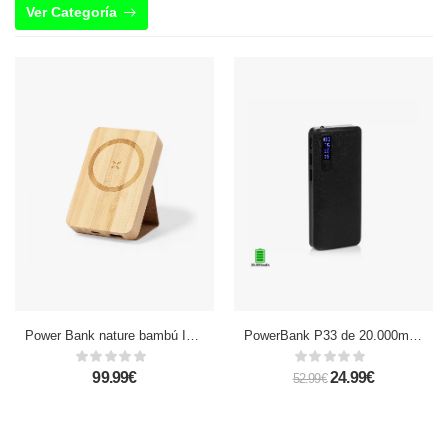
Ver Categoría
Power Bank nature bambú Inalámbrico 15W. Magnético. 5000 mAh. 1 Salida USB y 1 Tipo C. Entrada Tipo C
PowerBank P33 de 20.000mAh con triple USB e indicador de batería
99.99€
24.99€
52.99€