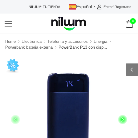
Español
Entrar
/
Registrarte
NILUUM: TU TIENDA DE CONFIANZA
▼
0
Home
Electrónica
Telefonía y accesorios
Energia
Powerbank bateria externa
PowerBank P13 con disp...