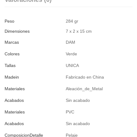
Peso
284 gr
Dimensiones
7 x 2 x 15 cm
Marcas
DAM
Colores
Verde
Tallas
UNICA
Madein
Fabricado en China
Materiales
Aleación_de_Metal
Acabados
Sin acabado
Materiales
PVC
Acabados
Sin acabado
ComposicionDetalle
Pelaje