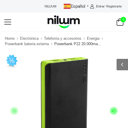
Español
Entrar
/
Registrarte
NILUUM: TU TIENDA DE CONFIANZA
▼
0
Home
Electrónica
Telefonía y accesorios
Energia
Powerbank bateria externa
Powerbank P22 20.000ma...