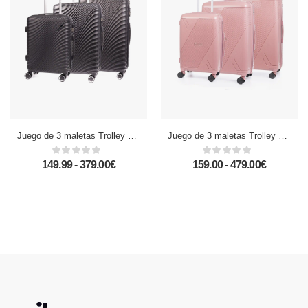
Juego de 3 maletas Trolley en material ligero de ABS de alta resistencia. Cerradura numérica, 4 ruedas dobles giratorias 360°.
Juego de 3 maletas Trolley de PP resistente a la rotura. Cerradura TSA numérica, 4 ruedas dobles giratorias 360°.
149.99 - 379.00€
159.00 - 479.00€