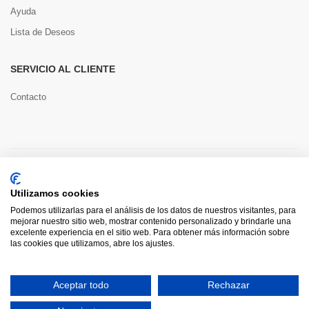
Ayuda
Lista de Deseos
SERVICIO AL CLIENTE
Contacto
Copyright © 2022 Toools S.L.
Utilizamos cookies
Pago seguro
Podemos utilizarlas para el análisis de los datos de nuestros visitantes, para
mejorar nuestro sitio web, mostrar contenido personalizado y brindarle una
excelente experiencia en el sitio web. Para obtener más información sobre
las cookies que utilizamos, abre los ajustes.
0
Aceptar todo
Rechazar
HOME
CATEGORÍAS
INICIAR SESIÓN
CARRITO
BUSCAR