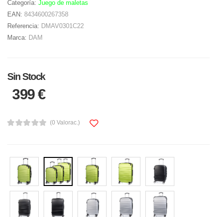
Categoría:
Juego de maletas
EAN:
8434600267358
Referencia:
DMAV0301C22
Marca:
DAM
Sin Stock
399 €
(0 Valorac.)