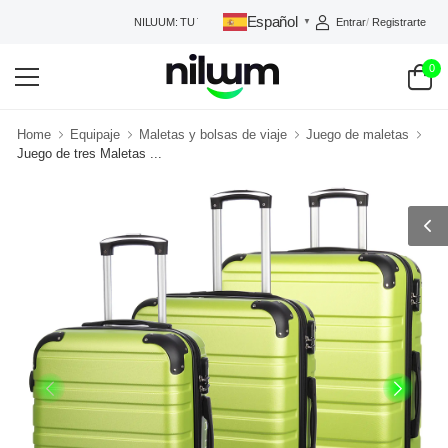
Español
Entrar
/
Registrarte
NILUUM: TU TIENDA DE CONFIANZA
▼
0
Home
Equipaje
Maletas y bolsas de viaje
Juego de maletas
Juego de tres Maletas ...