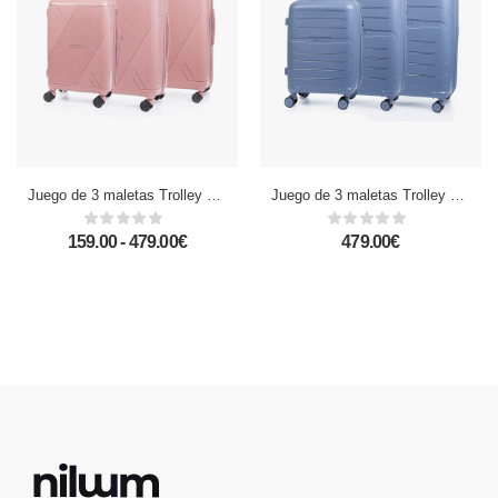
Juego de 3 maletas Trolley de PP resistente a la rotura. Cerradura TSA numérica, 4 ruedas dobles giratorias 360°.
Juego de 3 maletas Trolley extensibles, en material ligero PP resistente a la rotura. Cerradura TSA numérica, 4 ruedas dobles giratorias 360°.
159.00 - 479.00€
479.00€