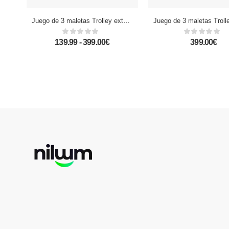
Juego de 3 maletas Trolley extensibles, en material ligero ABS de alta resistencia. Cerradura numérica, 4 ruedas dobles giratorias 360°.
139.99 - 399.00€
399.00€