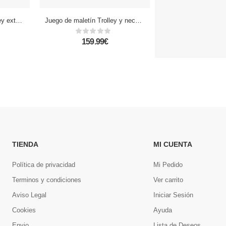
Juego de 3 maletas Trolley extensibles de tela, semirrígidas. Cerradura numérica, 4 ruedas giratorias 360°.
Juego de maletín Trolley y neceser, en material ligero ABS de alta resistencia. Cerradura numérica, 4 ruedas giratorias 360.
159.99€
159.00 - 47
TIENDA
MI CUENTA
Política de privacidad
Mi Pedido
Terminos y condiciones
Ver carrito
Aviso Legal
Iniciar Sesión
Cookies
Ayuda
Envio
Lista de Deseos