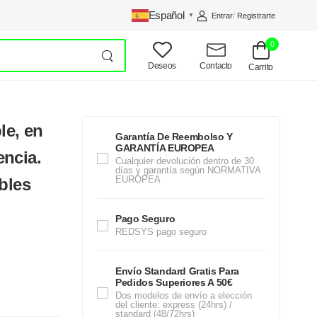
Español
Entrar
/
Registrarte
▼
0
Deseos
Contacto
Carrito
le, en
Garantía De Reembolso Y
GARANTÍA EUROPEA
encia.
Cualquier devolución dentro de 30
días y garantía según NORMATIVA
EUROPEA
bles
Pago Seguro
REDSYS pago seguro
Envío Standard Gratis Para
Pedidos Superiores A 50€
Dos modelos de envío a elección
del cliente: express (24hrs) /
standard (48/72hrs)