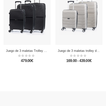
Juego de 3 maletas Trolley extensibles, en material ligero PP resistente a la rotura. Cerradura TSA numérica, 4 ruedas dobles giratorias 360°.
Juego de 3 maletas trolley de PP resistente a la rotura. Cerradura numérica, 4 ruedas dobles giratorias 360°.
479.00€
169.00 - 439.00€