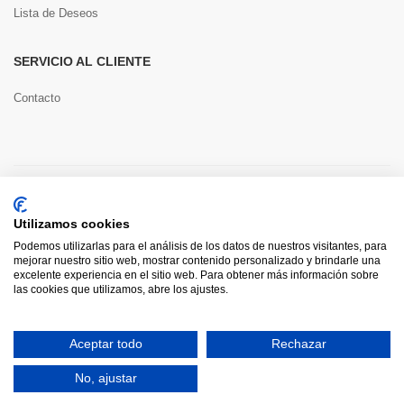
Lista de Deseos
SERVICIO AL CLIENTE
Contacto
Copyright © 2022 Toools S.L.
Utilizamos cookies
Pago seguro
Podemos utilizarlas para el análisis de los datos de nuestros visitantes, para
mejorar nuestro sitio web, mostrar contenido personalizado y brindarle una
excelente experiencia en el sitio web. Para obtener más información sobre
las cookies que utilizamos, abre los ajustes.
0
Aceptar todo
Rechazar
HOME
CATEGORÍAS
INICIAR SESIÓN
CARRITO
BUSCAR
No, ajustar