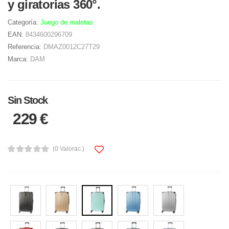
y giratorias 360°.
Categoría:
Juego de maletas
EAN:
8434600296709
Referencia:
DMAZ0012C27T29
Marca:
DAM
Sin Stock
229 €
(0 Valorac.)