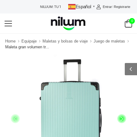
Español
Entrar
/
Registrarte
NILUUM: TU TIENDA DE CONFIANZA
▼
0
Home
Equipaje
Maletas y bolsas de viaje
Juego de maletas
Maleta gran volumen tr...