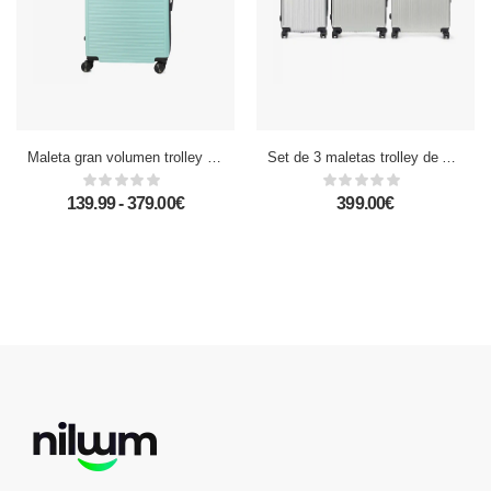
Maleta gran volumen trolley rígida ultraligera, de ABS de alta resistencia. Cerradura numérica y 4 ruedas dobles extraíbles y giratorias 360°.
Set de 3 maletas trolley de ABS, ligeras y resistentes. Diseño listón.
139.99 - 379.00€
399.00€