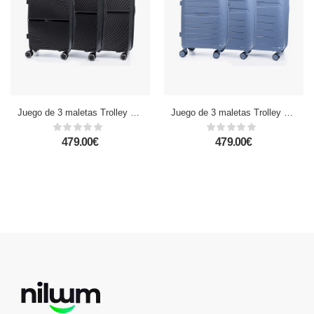
Juego de 3 maletas Trolley extensibles, en material ligero PP resistente a la rotura. Cerradura TSA numérica, 4 ruedas dobles giratorias 360°.
Juego de 3 maletas Trolley extensibles, en material ligero PP resistente a la rotura. Cerradura TSA numérica, 4 ruedas dobles giratorias 360°.
479.00€
479.00€