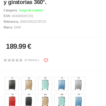
y giratorias 360°.
Categoría:
Juego de maletas
EAN:
8434600297201
Referencia:
DMAZ0012C50T25
Marca:
DAM
189.99 €
(0 Valorac.)