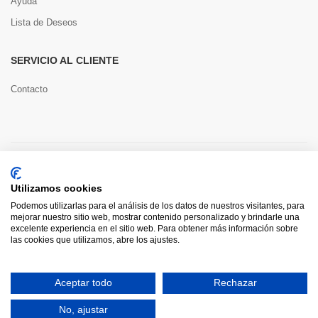
Ayuda
Lista de Deseos
SERVICIO AL CLIENTE
Contacto
Copyright © 2022 Toools S.L.
Utilizamos cookies
Pago seguro
Podemos utilizarlas para el análisis de los datos de nuestros visitantes, para
mejorar nuestro sitio web, mostrar contenido personalizado y brindarle una
excelente experiencia en el sitio web. Para obtener más información sobre
las cookies que utilizamos, abre los ajustes.
0
Aceptar todo
Rechazar
HOME
CATEGORÍAS
INICIAR SESIÓN
CARRITO
BUSCAR
No, ajustar