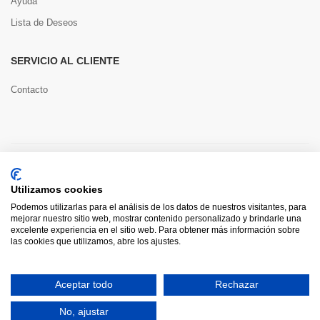
Ayuda
Lista de Deseos
SERVICIO AL CLIENTE
Contacto
Copyright © 2022 Toools S.L.
Utilizamos cookies
Pago seguro
Podemos utilizarlas para el análisis de los datos de nuestros visitantes, para
mejorar nuestro sitio web, mostrar contenido personalizado y brindarle una
excelente experiencia en el sitio web. Para obtener más información sobre
las cookies que utilizamos, abre los ajustes.
0
Aceptar todo
Rechazar
HOME
CATEGORÍAS
INICIAR SESIÓN
CARRITO
BUSCAR
No, ajustar