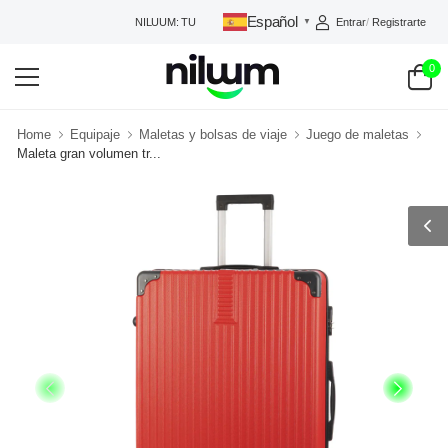
Español
Entrar
/
Registrarte
NILUUM: TU TIENDA DE CONFIANZA
▼
0
Home
Equipaje
Maletas y bolsas de viaje
Juego de maletas
Maleta gran volumen tr...