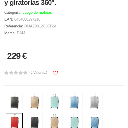
y giratorias 360°.
Categoría:
Juego de maletas
EAN:
8434600297218
Referencia:
DMAZ0012C50T29
Marca:
DAM
229 €
(0 Valorac.)