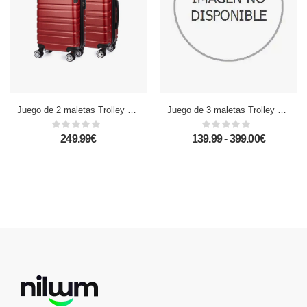
Juego de 2 maletas Trolley extensibles, en material ligero ABS de alta resistencia con esquinas reforzadas. Cerradura numérica, 4 ruedas dobles giratorias 360° y extraíbles.
Juego de 3 maletas Trolley extensibles, en material ligero ABS de alta resistencia. Cerradura numérica, 4 ruedas dobles giratorias 360°.
249.99€
139.99 - 399.00€