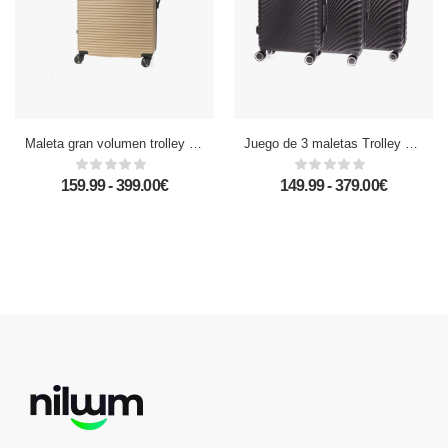
Maleta gran volumen trolley rígida ultraligera, de ABS de alta resistencia con esquinas reforzadas. Cerradura numérica y 4 ruedas dobles extraíbles y giratorias 360°.
Juego de 3 maletas Trolley en material ligero de ABS de alta resistencia. Cerradura numérica, 4 ruedas dobles giratorias 360°.
159.99 - 399.00€
149.99 - 379.00€