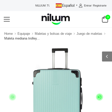
Español
Entrar
/
Registrarte
NILUUM: TU TIENDA DE CONFIANZA
▼
0
Home
Equipaje
Maletas y bolsas de viaje
Juego de maletas
Maleta mediana trolley...