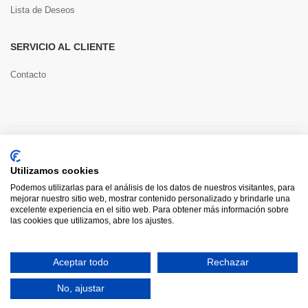
Lista de Deseos
SERVICIO AL CLIENTE
Contacto
Copyright © 2022 Toools S.L.
Utilizamos cookies
Pago seguro
Podemos utilizarlas para el análisis de los datos de nuestros visitantes, para
mejorar nuestro sitio web, mostrar contenido personalizado y brindarle una
excelente experiencia en el sitio web. Para obtener más información sobre
las cookies que utilizamos, abre los ajustes.
0
Aceptar todo
Rechazar
HOME
CATEGORÍAS
INICIAR SESIÓN
CARRITO
BUSCAR
No, ajustar