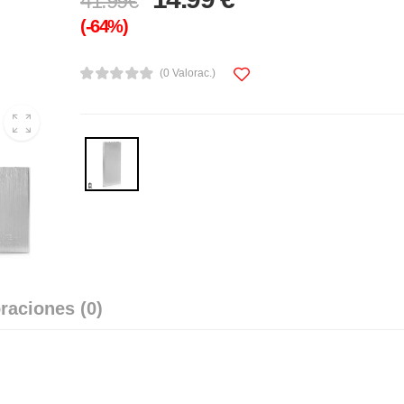
41.99€
(-64%)
(0 Valorac.)
raciones (0)