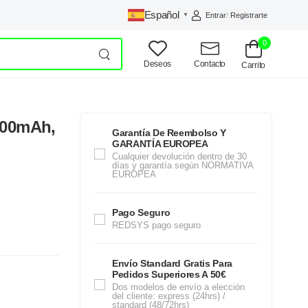
Español
Entrar
/
Registrarte
▼
0
Deseos
Contacto
Carrito
000mAh,
Garantía De Reembolso Y
GARANTÍA EUROPEA
Cualquier devolución dentro de 30
días y garantía según NORMATIVA
EUROPEA
Pago Seguro
REDSYS pago seguro
Envío Standard Gratis Para
Pedidos Superiores A 50€
Dos modelos de envío a elección
del cliente: express (24hrs) /
standard (48/72hrs)