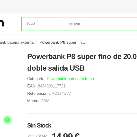
nk bateria externa
Powerbank P8 super fin...
Powerbank P8 super fino de 20.
doble salida USB
Categoría:
Powerbank bateria externa
EAN:
8434600117721
Referencia:
DMZ124SLV
Marca:
DAM
Sin Stock
14.99 €