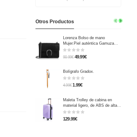
Otros Productos
Lorenza Bolso de mano
Mujer.Piel auténtica Gamuza
Grabado Serpiente
49.99€
90.99€
Bolígrafo Gradox.
1.99€
4.99€
Maleta Trolley de cabina en
material ligero, de ABS de alta
resistencia. Cerradura numérica,
4 ruedas dobles giratorias 360°.
129.99€