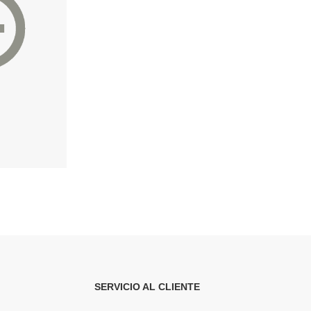
Batería externa MagSafe Qi 10.000mAh. MagSafe compatible con iPhone 12 y superiores. Carga Qi universal. 22,5W.
Power Bank Inalámbrico 15W. 5000 mAh. 1 Salida USB y 2 Tipo C. 2 Entradas Tipo C
99€
129.00€
52.99€
SERVICIO AL CLIENTE