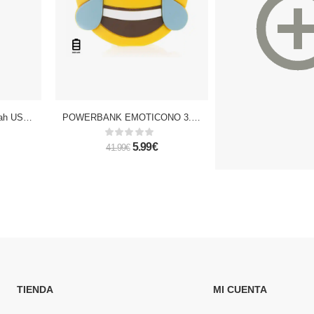
Powerbank P22 20.000mah USB X4
POWERBANK EMOTICONO 3.600mAh LAUGH
5.99€
49.
41.99€
90.99€
TIENDA
MI CUENTA